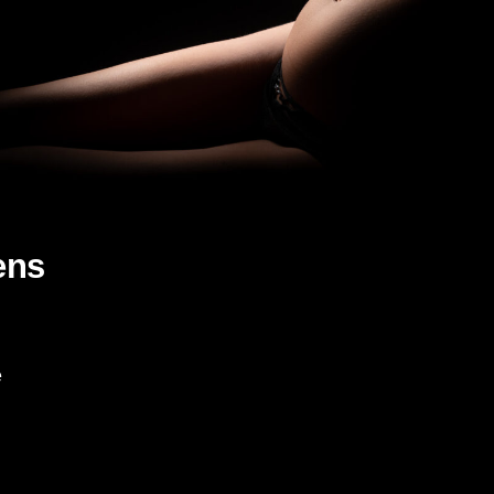
ens
ë