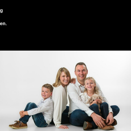
ng
ven.