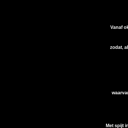
Vanaf ok
zodat, a
waarvan
Met spijt 