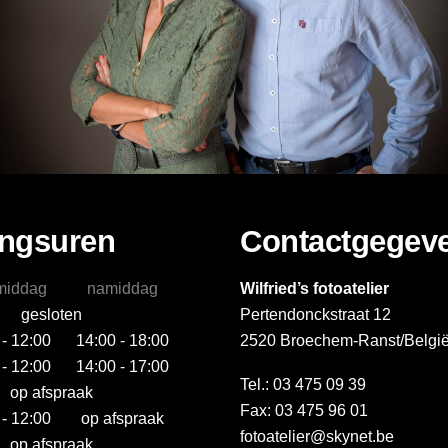
ngsuren
Contactgegev
middag
namiddag
Wilfried’s fotoatelier
gesloten
Pertendonckstraat 12
 - 12:00
14:00 - 18:00
2520 Broechem-Ranst/Belgi
 - 12:00
14:00 - 17:00
Tel.: 03 475 09 39
op afspraak
Fax: 03 475 96 01
 - 12:00
op afspraak
fotoatelier@skynet.be
op afspraak