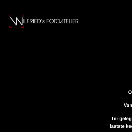
O
Van
Ter gele
laatste ke