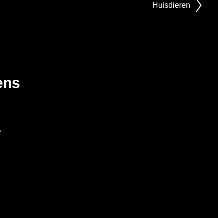
Huisdieren
ens
ë