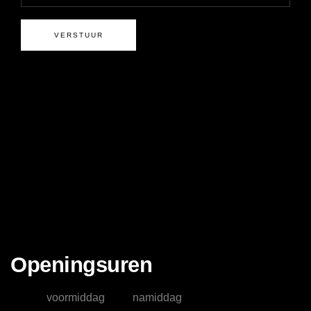
Openingsuren
voormiddag
namiddag