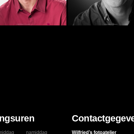
ngsuren
Contactgegev
middag
namiddag
Wilfried’s fotoatelier